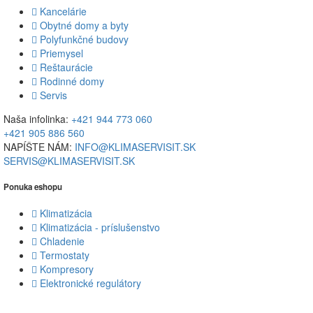
Kancelárie
Obytné domy a byty
Polyfunkčné budovy
Priemysel
Reštaurácie
Rodinné domy
Servis
Naša infolinka:
+421 944 773 060
+421 905 886 560
NAPÍŠTE NÁM:
INFO@KLIMASERVISIT.SK
SERVIS@KLIMASERVISIT.SK
Ponuka eshopu
Klimatizácia
Klimatizácia - príslušenstvo
Chladenie
Termostaty
Kompresory
Elektronické regulátory