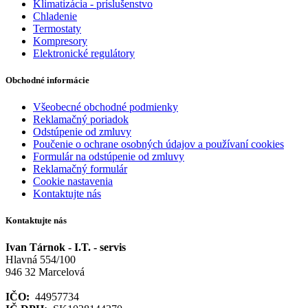
Klimatizácia - príslušenstvo
Chladenie
Termostaty
Kompresory
Elektronické regulátory
Obchodné informácie
Všeobecné obchodné podmienky
Reklamačný poriadok
Odstúpenie od zmluvy
Poučenie o ochrane osobných údajov a používaní cookies
Formulár na odstúpenie od zmluvy
Reklamačný formulár
Cookie nastavenia
Kontaktujte nás
Kontaktujte nás
Ivan Tárnok - I.T. - servis
Hlavná 554/100
946 32 Marcelová
IČO:
44957734