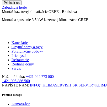
Zabudnuté heslo
Montáž kazetovej klimatizácie GREE - Bratislava
Montáž a spustenie 3,5 kW kazetovej klimatizácie GREE
Kancelárie
Obytné domy a byty
Polyfunkčné budovy
Priemysel
Reštaurácie
Rodinné domy
Servis
Naša infolinka:
+421 944 773 060
+421 905 886 560
NAPÍŠTE NÁM:
INFO@KLIMASERVISIT.SK
SERVIS@KLIMA
Ponuka eshopu
Klimatizácia