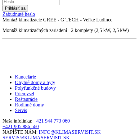
Zabudnuté heslo
Montáž klimatizácie GREE - G TECH - Veľké Ludince
Montáž klimatizačných zariadení - 2 komplety (2,5 kW, 2,5 kW)
Kancelárie
Obytné domy a byty
Polyfunkčné budovy
Priemysel
Reštaurácie
Rodinné domy
Servis
Naša infolinka:
+421 944 773 060
+421 905 886 560
NAPÍŠTE NÁM:
INFO@KLIMASERVISIT.SK
SERVIS@KLIMASERVISIT.SK