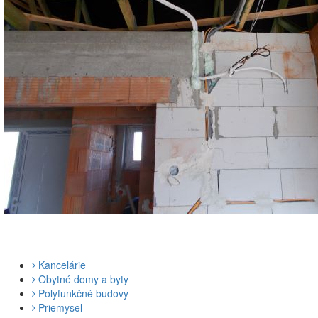
Kancelárie
Obytné domy a byty
Polyfunkčné budovy
Priemysel