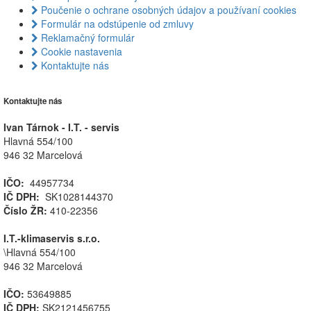
Poučenie o ochrane osobných údajov a používaní cookies
Formulár na odstúpenie od zmluvy
Reklamačný formulár
Cookie nastavenia
Kontaktujte nás
Kontaktujte nás
Ivan Tárnok - I.T. - servis
Hlavná 554/100
946 32 Marcelová
IČO:
44957734
IČ DPH:
SK1028144370
Číslo ŽR:
410-22356
I.T.-klimaservis s.r.o.
\Hlavná 554/100
946 32 Marcelová
IČO:
53649885
IČ DPH:
SK2121456755