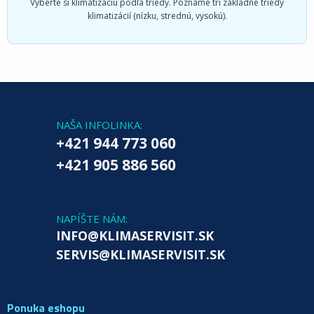
Vyberte si klimatizáciu podľa triedy. Poznáme tri základné triedy
klimatizácií (nízku, strednú, vysokú).
NAŠA INFOLINKA:
+421 944 773 060
+421 905 886 560
NAPÍŠTE NÁM:
INFO@KLIMASERVISIT.SK
SERVIS@KLIMASERVISIT.SK
Ponuka eshopu