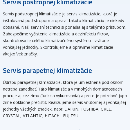
Servis postropnej klimatizácie
Servis podstropnej klimatizácie je servis klimatizácie, ktorá je
inštalovaná pod stropom a opraviť takúto klimatizáciu je niekedy
obtiažné. Naši servisní technici si poriadia aj s takýmto prístupom.
Zabezpečíme vyčistenie klimatizácie a dezinfekciu filtrov,
skontrolovanie celého klimatizačného systému - vrátane
vonkajšej jednotky. Skontrolujeme a opravíme klimatizácie
akejkoľvek značky.
Servis parapetnej klimatizácie
Údržbu parapetnej klimatizácie, ktorá je umiestnená pod oknom
netreba zanedbať. Táto klimatizácia v mnohých domácnostiach
pracuje aj cez zimu (funkcia vykurovania) a preto je potrebné jupo
zime dôkladne prečistiť. Realizujeme servis vnútornej aj vonkajšej
jednotky všetkých značiek, napr. DAIKIN, TOSHIBA, GREE,
CRYSTAL, ATLANTIC, HITACHI, FUJITSU