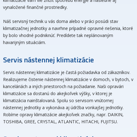
klimatizácie vám vie znížiť spotrebu energie a následne aj
vynaložené finančné prostriedky.
Náš servisný technik u vás doma alebo v práci posúdi stav
klimatizačnej jednotky a navrhne prípadné opravné riešenia, ktoré
by bolo vhodné podniknúť. Predídete tak neplánovaným
havarijným situáciám.
Servis nástennej klimatizácie
Servis nástennej klimatizácie je častá požiadavka od zákazníkov.
Realizujeme čistenie nástennej klimatizácie v domoch, v bytoch, v
kanceláriách a iných priestoroch na požiadanie. Naši opravári
klimatizácie sa dostanú do akejkoľvek výšky, v ktorej je
klimatizácia nainštalovaná. Spolu so servisom vnútornej
nástennej jednotky a vykonáva aj údržba vonkajšej jednotky.
Robíme opravy klimatizácie akejkoľvek značky, napr. DAIKIN,
TOSHIBA, GREE, CRYSTAL, ATLANTIC, HITACHI, FUJITSU.