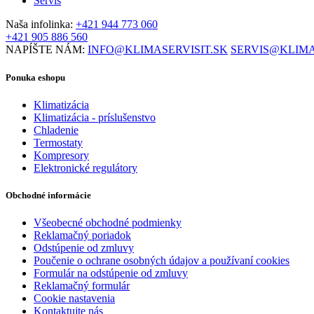
Servis
Naša infolinka:
+421 944 773 060
+421 905 886 560
NAPÍŠTE NÁM:
INFO@KLIMASERVISIT.SK
SERVIS@KLIMA
Ponuka eshopu
Klimatizácia
Klimatizácia - príslušenstvo
Chladenie
Termostaty
Kompresory
Elektronické regulátory
Obchodné informácie
Všeobecné obchodné podmienky
Reklamačný poriadok
Odstúpenie od zmluvy
Poučenie o ochrane osobných údajov a používaní cookies
Formulár na odstúpenie od zmluvy
Reklamačný formulár
Cookie nastavenia
Kontaktujte nás