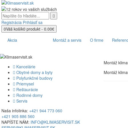
Registrácia
Prihlásiť sa
0
Váš košík
0 produkt - 0.00€
Produkty
Akcia
Montáž a servis
O firme
Referenc
Montáž klimat
Kancelárie
Obytné domy a byty
Montáž klima
Polyfunkčné budovy
Priemysel
Reštaurácie
Rodinné domy
Servis
Naša infolinka:
+421 944 773 060
+421 905 886 560
NAPÍŠTE NÁM:
INFO@KLIMASERVISIT.SK
SERVIS@KLIMASERVISIT.SK