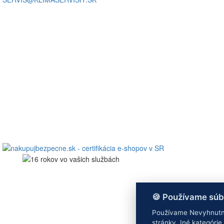
🍪 Používame súb
Používame Nevyhnutné
stránky. Iné kategóri