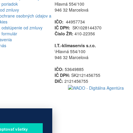
 poriadok
Hlavná 554/100
od zmluvy
946 32 Marcelová
ochrane osobných údajov a
kies
IČO:
44957734
 odstúpenie od zmluvy
IČ DPH:
SK1028144370
formulár
Číslo ŽR:
410-22356
avenia
 nás
I.T.-klimaservis s.r.o.
\Hlavná 554/100
946 32 Marcelová
IČO:
53649885
IČ DPH:
SK2121456755
DIČ:
2121456755
eptovať všetky