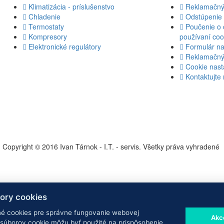
Klimatizácia - príslušenstvo
Reklamačný
Chladenie
Odstúpenie 
Termostaty
Poučenie o 
Kompresory
používaní coo
Elektronické regulátory
Formulár na
Reklamačný 
Cookie nast
Kontaktujte
Copyright © 2016 Ivan Tárnok - I.T. - servis. Všetky práva vyhradené
ory cookies
 cookies pre správne fungovanie webovej
Akc
e súborov cookie môžu byť použité na prispôsobenie