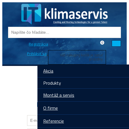
0
Registrácia
Prihlásiť sa
Váš nákupný košík je zatiaľ
prázdny
Akcia
Produkty
Montáž a servis
Prihlásenie do účtu
O firme
Referencie