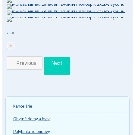
‹
›
×
×
Previous
Next
Kancelárie
Obytné domy a byty
Polyfunkčné budovy