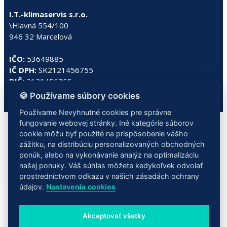
I.T.-klimaservis s.r.o.
\Hlavná 554/100
946 32 Marcelová
IČO:
53649885
IČ DPH:
SK2121456755
DIČ:
2121456755
🍪 Používame súbory cookies
Používame Nevyhnutné cookies pre správne
fungovanie webovej stránky. Iné kategórie súborov
cookie môžu byť použité na prispôsobenie vášho
zážitku, na distribúciu personalizovaných obchodných
ponúk, alebo na vykonávanie analýz na optimalizáciu
našej ponuky. Váš súhlas môžete kedykoľvek odvolať
Copyright © 2016 Ivan Tárnok - I.T. - servis. Všetky práva vyhradené
prostredníctvom odkazu v našich zásadách ochrany
údajov.
Nastavenia cookies
Akceptovať všetky