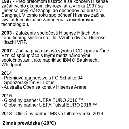
1997
- Pred prelomom tisícročia sa koncern Hisense
začal rýchlo ekonomicky rozvíjať a v roku 1997 sa
Hisense prvý krát zapojil do obchodov na burze v
Šanghaji. V tomto roku spoločnosť Hisense začína
vyvíjať klimatizačné zariadenia s invertorovou
technológiou.
2003
- Založenie spoločosti Hisense Hitachi Air-
conditioning system co., ltd. Vzníhá divízia Hisense
Hitachi VRF.
2007
- Začína prvá masová výroba LCD čipov v Číne.
Vzniká spolupráca s inými medzinárodnými
spoločnosťami, ako napríklad IBM či Bauknecht
Whirlpool.
2014
- Prémiové partnerstvo s FC Schalke 04
- Sponzorský tím F1 Lotus
- Australia Open sa koná v Hisense Aréne
2016
- Globálny partner UEFA EURO 2016 ™
- Globálny partner UEFA Futsal EURO 2016 ™
2018
- Oficiálny partner MS vo futbale v roku 2018.
Zimná prevádzka (-20°C)