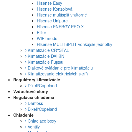
Hisense Easy
Hisense Konzolová
Hisense multisplit vnútorné
Hisense Unipure
Hisense ENERGY PRO X
Filter
WIFI modul
Hisense MULTISPLIT-vonkajšie jednotky
Klimatizácie CRYSTAL
Klimatizácie DAIKIN
Klimatizácie Fujitsu
Diaľkové ovládanie pre klimatizáciu
Klimatizovanie elektrických skríň
Regulátory klimatizácie
Dixell/Copeland
Vzduchové clony
Regulácia chladenia
Danfoss
Dixell/Copeland
Chladenie
Chladiace boxy
Ventily