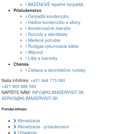
BAZÉNOVÉ tepelné čerpadlá
Príslušenstvo
Čerpadlá kondenzátu
Hadice kondenzátu a sifóny
Kondenzačné zberače
Konzoly a silentbloky
Medené potrubie
Rodigas vykurovacie káble
Wipcool
Lišty a tvarovky
Chémia
Čistiace a dezinfekčné roztoky
Naša infolinka:
+421 944 773 060
+421 905 886 560
NAPÍŠTE NÁM:
INFO@KLIMASERVISIT.SK
SERVIS@KLIMASERVISIT.SK
Ponuka eshopu
Klimatizácia
Klimatizácia - príslušenstvo
Chladenie