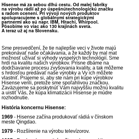
Hisense má za sebou dlhú cestu. Od malej fabriky
na výrobu rádií až po úspešnútechnologickú značku
s radom ocenení. Pri vývoji nových produktov
spolupracujeme s globálnymi strategickými
partnermi ako sú napr. IBM, Hitachi, Whirpool.
Pôsobíme vo viac ako 130 krajinách sveta.
A teraz už aj na Slovensku.
Sme presvedčení, že tie najlepšie veci v živote majú
prekonávať naše očakávania, a že každý by mal mat
možnosť užívať si výhody vyspelých technológií. Sme
hrdí na kvalitu našich výrobkov. Prísne dbáme na
dodržiavanie procesu zvyšovania kvality, a tak môžeme
s hrdosťou predávať naše výrobky a Vy ich môžete
vlastniť. Prajeme si, aby ste nám pri kúpe výrobkov
Hisense verili, pretože sme spoľahlivou značkou.
Zaväzujeme sa poskytnúť Vám najvyššiu možnú kvalitu
a uistiť Vás, že kúpa klimatizácii Hisense je múdre
rozhodnutie.
História koncernu Hisense:
1969
- Hisense začína produkovať rádiá v čínskom
meste Qingdao.
1979
- Rozšírenie na výrobu televízorov.