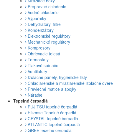
Mraziace boxy
Prepravné chladenie
Vodné chladenie
Výparníky
Dehydrátory, filtre
Kondenzátory
Elektronické regulátory
Mechanické regulátory
Kompresory
Ohrievacie telesá
Termostaty
Tlakové spínače
Ventilátory
Izolačné panely, hygienické lišty
Chladiarenské a mraziarenské izolačné dvere
Prevlečné matice a spojky
Náradie
Tepelné čerpadlá
FUJITSU tepelné čerpadlá
Hisense Tepelné čerpadlá
CRYSTAL tepelné čerpadlá
ATLANTIC tepelné čerpadlá
GREE tepelné čerpadlá