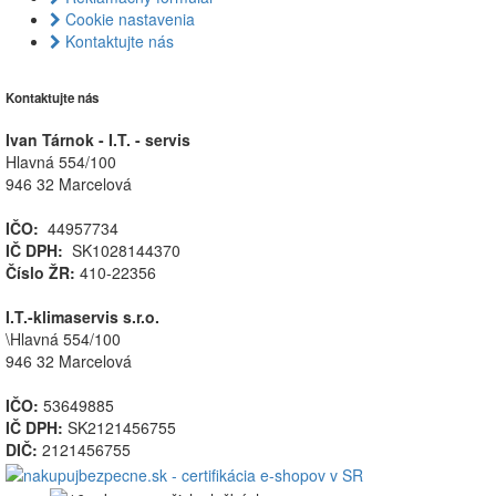
Cookie nastavenia
Kontaktujte nás
Kontaktujte nás
Ivan Tárnok - I.T. - servis
Hlavná 554/100
946 32 Marcelová
IČO:
44957734
IČ DPH:
SK1028144370
Číslo ŽR:
410-22356
I.T.-klimaservis s.r.o.
\Hlavná 554/100
946 32 Marcelová
IČO:
53649885
IČ DPH:
SK2121456755
DIČ:
2121456755