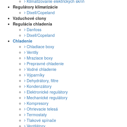
Klimatizovanie elektrických skríň
Regulátory klimatizácie
Dixell/Copeland
Vzduchové clony
Regulácia chladenia
Danfoss
Dixell/Copeland
Chladenie
Chladiace boxy
Ventily
Mraziace boxy
Prepravné chladenie
Vodné chladenie
Výparníky
Dehydrátory, filtre
Kondenzátory
Elektronické regulátory
Mechanické regulátory
Kompresory
Ohrievacie telesá
Termostaty
Tlakové spínače
Ventilátory