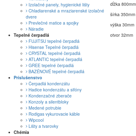
dĺžka 800m
Izolačné panely, hygienické lišty
Chladiarenské a mraziarenské izolačné
šírka 350mm
dvere
Prevlečné matice a spojky
výška 30mm
Náradie
Tepelné čerpadlá
otvor 32mm
FUJITSU tepelné čerpadlá
Hisense Tepelné čerpadlá
CRYSTAL tepelné čerpadlá
ATLANTIC tepelné čerpadlá
GREE tepelné čerpadlá
BAZÉNOVÉ tepelné čerpadlá
Príslušenstvo
Čerpadlá kondenzátu
Hadice kondenzátu a sifóny
Kondenzačné zberače
Konzoly a silentbloky
Medené potrubie
Rodigas vykurovacie káble
Wipcool
Lišty a tvarovky
Chémia