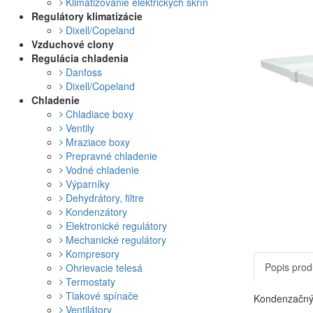
Klimatizovanie elektrických skríň
Regulátory klimatizácie
Dixell/Copeland
Vzduchové clony
Regulácia chladenia
Danfoss
Dixell/Copeland
Chladenie
Chladiace boxy
Ventily
Mraziace boxy
Prepravné chladenie
Vodné chladenie
Výparníky
Dehydrátory, filtre
Kondenzátory
Elektronické regulátory
Mechanické regulátory
Kompresory
Popis prod
Ohrievacie telesá
Termostaty
Tlakové spínače
Kondenzačný
Ventilátory