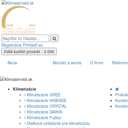
Registrácia
Prihlásiť sa
0
Váš košík
0 produkt - 0.00€
Produkty
Akcia
Montáž a servis
O firme
Referenc
Klimatizácie
Klimatizácie GREE
Príslu
Klimatizácie HISENSE
Konde
Klimatizácie CRYSTAL
Konde
Klimatizácie DAIKIN
Klimatizácie Fujitsu
Diaľkové ovládanie pre klimatizáciu