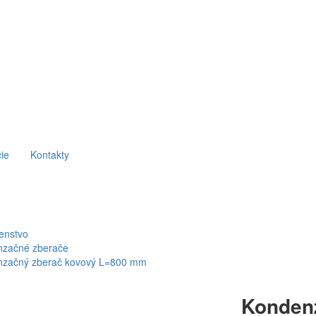
ie
Kontakty
šenstvo
nzačné zberače
nzačný zberač kovový L=800 mm
Konden