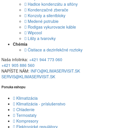
Hadice kondenzátu a sifóny
Kondenzačné zberače
Konzoly a silentbloky
Medené potrubie
Rodigas vykurovacie káble
Wipcool
Lišty a tvarovky
Chémia
Čistiace a dezinfekčné roztoky
Naša infolinka:
+421 944 773 060
+421 905 886 560
NAPÍŠTE NÁM:
INFO@KLIMASERVISIT.SK
SERVIS@KLIMASERVISIT.SK
Ponuka eshopu
Klimatizácia
Klimatizácia - príslušenstvo
Chladenie
Termostaty
Kompresory
Elektronické regulátory