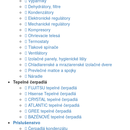
Výparníky
Dehydrátory, filtre
Kondenzátory
Elektronické regulátory
Mechanické regulátory
Kompresory
Ohrievacie telesá
Termostaty
Tlakové spínače
Ventilátory
Izolačné panely, hygienické lišty
Chladiarenské a mraziarenské izolačné dvere
Prevlečné matice a spojky
Náradie
Tepelné čerpadlá
FUJITSU tepelné čerpadlá
Hisense Tepelné čerpadlá
CRYSTAL tepelné čerpadlá
ATLANTIC tepelné čerpadlá
GREE tepelné čerpadlá
BAZÉNOVÉ tepelné čerpadlá
Príslušenstvo
Čerpadlá kondenzátu