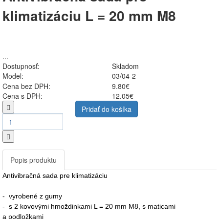
klimatizáciu L = 20 mm M8
...
Dostupnosť:
Skladom
Model:
03/04-2
Cena bez DPH:
9.80€
Cena s DPH:
12.05€
Pridať do košíka
Popis produktu
Antivibračná sada pre klimatizáciu
- vyrobené z gumy
- s 2 kovovými hmoždinkami L = 20 mm M8, s maticami
a podložkami