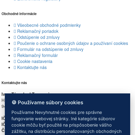
Obchodné informácie
Všeobecné obchodné podmienky
Reklamačný poriadok
Odstúpenie od zmluvy
Poučenie o ochrane osobných údajov a používaní cookies
Formulár na odstúpenie od zmluvy
Reklamačný formulár
Cookie nastavenia
Kontaktujte nás
Kontaktujte nás
Ivan Tárnok - I.T. - servis
Hlavná 554/100
🍪 Používame súbory cookies
946 32 Marcelová
Používame Nevyhnutné cookies pre správne
IČO:
44957734
fungovanie webovej stránky. Iné kategórie súborov
IČ DPH:
SK1028144370
cookie môžu byť použité na prispôsobenie vášho
Číslo ŽR:
410-22356
zážitku, na distribúciu personalizovaných obchodných