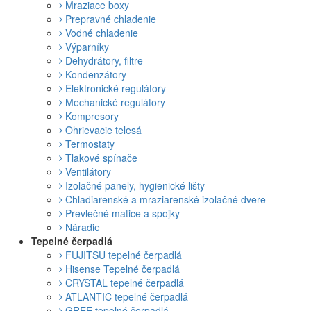
Mraziace boxy
Prepravné chladenie
Vodné chladenie
Výparníky
Dehydrátory, filtre
Kondenzátory
Elektronické regulátory
Mechanické regulátory
Kompresory
Ohrievacie telesá
Termostaty
Tlakové spínače
Ventilátory
Izolačné panely, hygienické lišty
Chladiarenské a mraziarenské izolačné dvere
Prevlečné matice a spojky
Náradie
Tepelné čerpadlá
FUJITSU tepelné čerpadlá
Hisense Tepelné čerpadlá
CRYSTAL tepelné čerpadlá
ATLANTIC tepelné čerpadlá
GREE tepelné čerpadlá