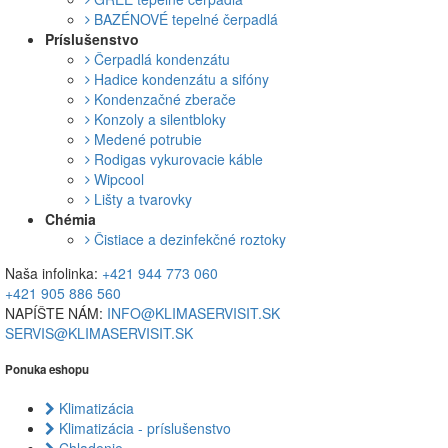
BAZÉNOVÉ tepelné čerpadlá
Príslušenstvo
Čerpadlá kondenzátu
Hadice kondenzátu a sifóny
Kondenzačné zberače
Konzoly a silentbloky
Medené potrubie
Rodigas vykurovacie káble
Wipcool
Lišty a tvarovky
Chémia
Čistiace a dezinfekčné roztoky
Naša infolinka:
+421 944 773 060
+421 905 886 560
NAPÍŠTE NÁM:
INFO@KLIMASERVISIT.SK
SERVIS@KLIMASERVISIT.SK
Ponuka eshopu
Klimatizácia
Klimatizácia - príslušenstvo
Chladenie