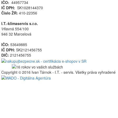
IČO:
44957734
IČ DPH:
SK1028144370
Číslo ŽR:
410-22356
I.T.-klimaservis s.r.o.
\Hlavná 554/100
946 32 Marcelová
IČO:
53649885
IČ DPH:
SK2121456755
DIČ:
2121456755
Copyright © 2016 Ivan Tárnok - I.T. - servis. Všetky práva vyhradené